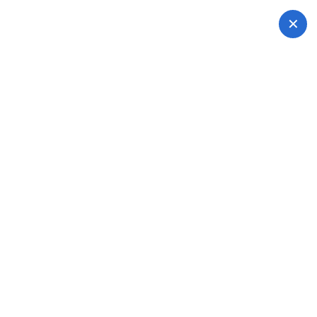
登录平台
✕
标签云列表
按标签聚合浏览相关文章
网红短剧反派逆袭率超六成成因解析