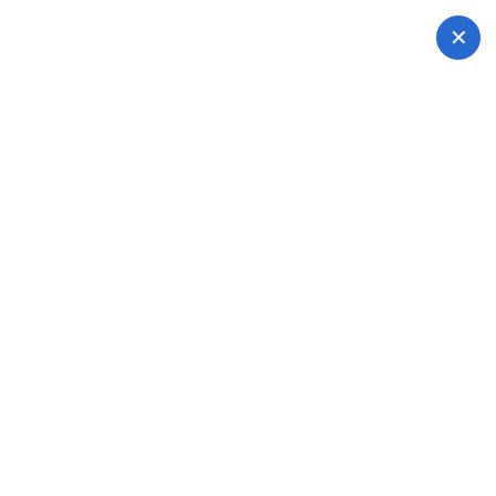
登录平台
✕
标签云列表
按标签聚合浏览相关文章
bet365中文版app - 腾讯阿里营收差距收窄原因分析