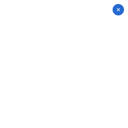
登录平台
✕
短剧爆款 bet365中文版
app 进展梳理
2026-05-24
bet365中文版app
行业资讯
FAQ