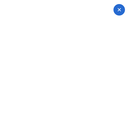
登录平台
✕
bet365中文版app 影响几
何
2026-06-21
bet365中文版app
行业资讯
FAQ