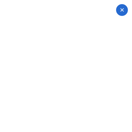
登录平台
✕
bet365中文版app - 平台
热播 进展梳理
2026-06-21
bet365中文版app
bet365中文版
FAQ