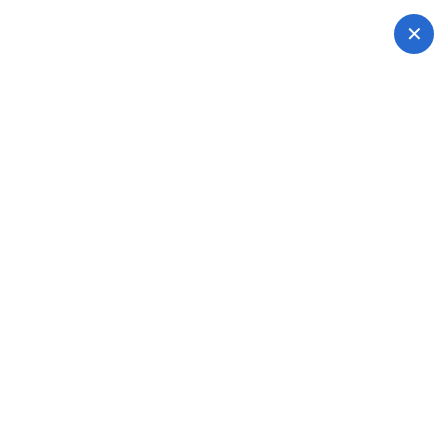
登录平台
✕
bet365中文版app 关键细
节
2026-07-03
bet365中文版app
行业资讯
FAQ