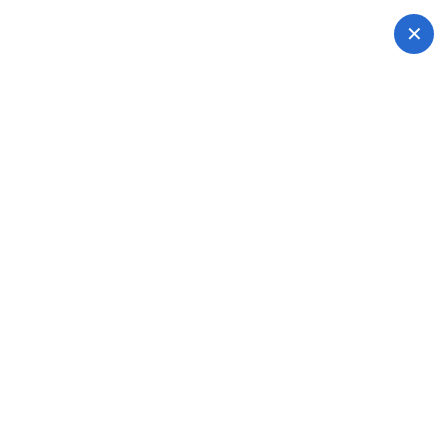
登录平台
✕
监管政策进展梳理
2026-05-24
bet365中文版app
行业资讯
FAQ